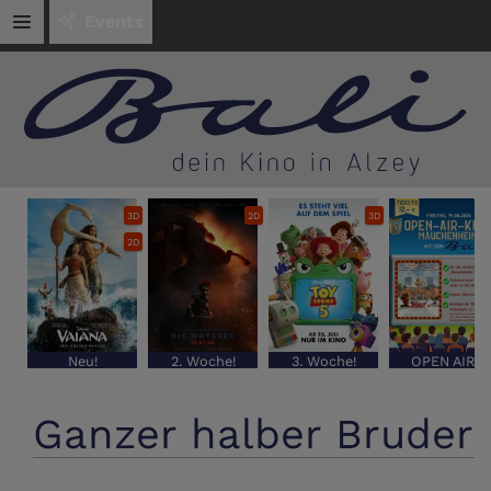
Events
3D
2D
3D
2D
Neu!
2. Woche!
3. Woche!
OPEN AIR
Ganzer halber Bruder