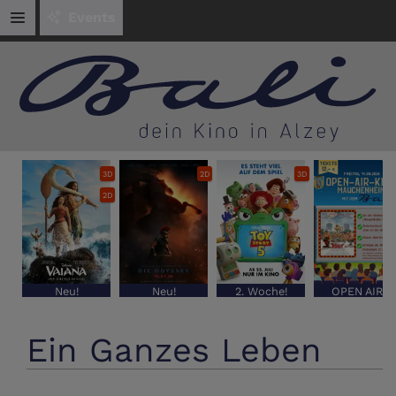
Events
3D
2D
3D
2D
Neu!
Neu!
2. Woche!
OPEN AIR
Ein Ganzes Leben