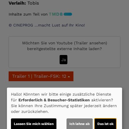
Verleih:
Tobis
Inhalte zum Teil von
© CINEPROG ...macht Lust auf Ihr Kino!
Möchten Sie von
Youtube (Trailer ansehen)
bereitgestellte externe Inhalte laden?
Ja
Trailer 1 | Trailer-FSK: 12
Kommentare
Hallo! Könnten wir bitte einige zusätzliche Dienste
für
Erforderlich & Besucher-Statistiken
aktivieren?
★
★
★
★
★
11
Sie können Ihre Zustimmung später jederzeit ändern
oder zurückziehen.
Sabrina
am 07.01.2024
★
★
★
★
★
Wunderschöner Film ???? ????
Lassen Sie mich wählen
Ich lehne ab
Das ist ok
Einfach tolle Story und Schauspieler.